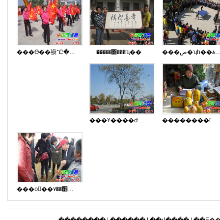
���ϴ��衱־Ը����ӻ�Ծ����
�����͸���ҵ��
���ص�ʮһ��ѧ�ٰ�ѧ��ƹ���
���Ұ����ժ���̻������˲���
��������ľ����
���оٰ��׽��۷��Ļ���