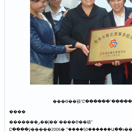
����
�������ر��ǰ��´����ϴ��衱־
Ը����ӳ�����2006�꣬����50������Ա��ƽ��