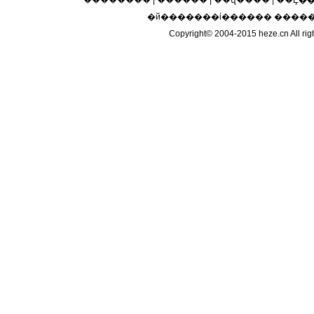
��������
|
������
|
��վ����
|
��Ȩ�
�й�������ί������ ����
Copyright© 2004-2015 heze.cn 