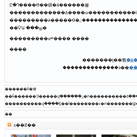
Ը�ߣ����ϴ��衱�ǻ������뵳
�������������ߡ����ɷ�����������ṫ�����������ˡ��ϴ��衱
���������ӣ�����Ѳ�ؽֵ�������������������������֪ʶ������Ⱥ�ڵĻ�ӭ��
��ͨѶԱ ���ϣ�
���������α༭���� ����
����
�������ţ��뿴
�й
�����������ۣ���ӭ��
��
������δ�뱾
��
ͼ��Ƶ��