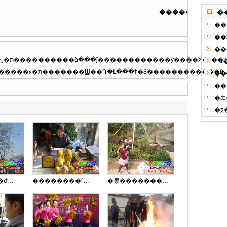
�����������
�
��
��
��
˫1
��
�ǽ
�ƺ
���Ұ����ժ���̻������˲���
��������ľ����
�롰���������ܽӴ�