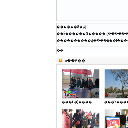
������δ�뱾
��
ͼ��Ƶ��
���Ľ�ĵ������Сѧ��ƹ�������