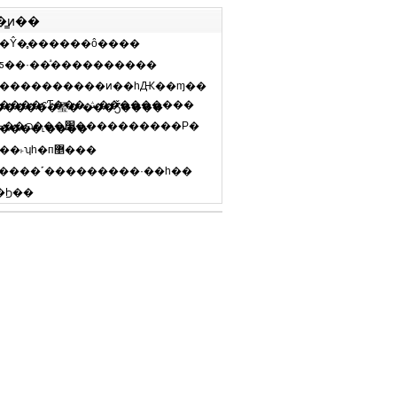
ۣ���ӭ��
�̳ͷ��
������̳
�μ�����
�Ŷ�̥������ô����
ƽ��·��ͣ����������
����������ͷ��һԪ��ɱ��
��ǩ������Э�����վ������ת�ر����������ձ���ĵ������������ý����Ӽ�ƽ��ĸ����ͼƬ���ش�֣��������
1������㻨�˶���Ǯ����
����������վ����Ȩ��Ϊ��������ת�ء�������Ϣ��Դ�Լ���Ϯ�ȣ������������йط��ɷ���׷����������Ρ�
����˪����
����˫ʮһ�п޵���
����˹���������·��һ��
�Ϧ��