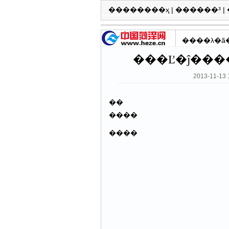
��������ҳ
|
������³
|
����λ�ã
���Ľ�ĵ���
2013-11-1
��
����
����