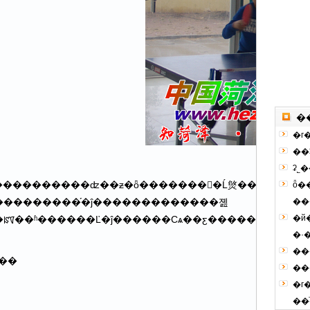
�
�г
��
ʡ˾
������ʣ��ƶ�ȫ��������Ĺ㷺��չ���ḻУ԰�Ļ������ǿѧ
ȫ�
ĵ���������֡�ĵ�������������졢
�й
ĵ������Сѧ��ƹ���������ĵ����ʵ����ѧ�н��ݾ��У��������������������20���
�·�
��
��
�г
�����