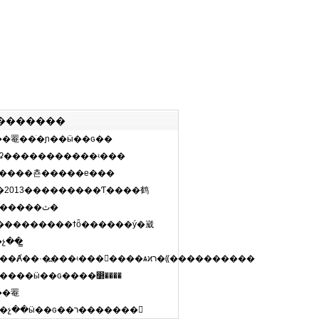
�������
��罨��ֺ�ɲ��ӹ��ɢ��
ʡ�����������ʵ���
�����쵼�����е���
��������ʶ������˶����ܣ��ٽ�ѧ��������ȫ�淢
�2013���������Ƭִ����鹤
�������ٿ�
���������ϯȫ������ý�崴
�СѧУ�Ľ�����ѧ���μӱ�����
չ��̳
����Ⱥ��·�߽���ʵ�������ѧϰר�⸨����������
����ӹ��ɢ����෽����
��罨
��ֿ�չ��ӹ��ɢ��ר�������
��ţ��뿴
�й�������