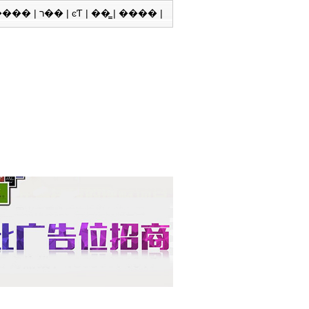
����
|
ר��
|
ͼƬ
|
��̳
|
����
|