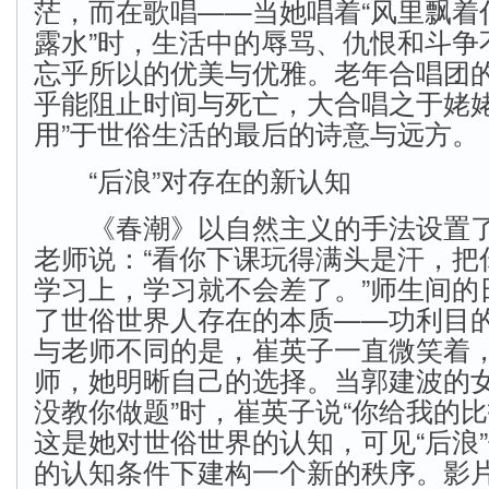
茫，而在歌唱——当她唱着“风里飘着
露水”时，生活中的辱骂、仇恨和斗争
忘乎所以的优美与优雅。老年合唱团
乎能阻止时间与死亡，大合唱之于姥姥
用”于世俗生活的最后的诗意与远方。
“后浪”对存在的新认知
《春潮》以自然主义的手法设置了
老师说：“看你下课玩得满头是汗，把
学习上，学习就不会差了。”师生间的
了世俗世界人存在的本质——功利目
与老师不同的是，崔英子一直微笑着
师，她明晰自己的选择。当郭建波的女
没教你做题”时，崔英子说“你给我的比
这是她对世俗世界的认知，可见“后浪
的认知条件下建构一个新的秩序。影