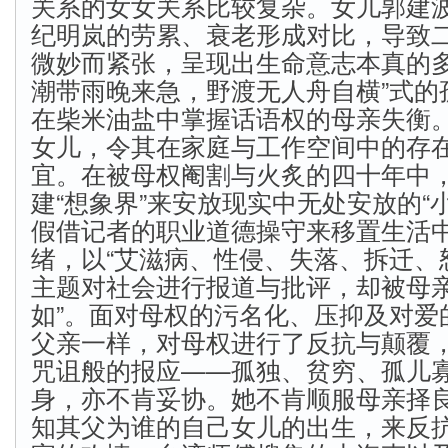
关系的女女关系比较复杂。女儿郭建
纪明岚的劳累、衰老形成对比，导致
微妙而紧张，呈现出生命意志本真的多
潮带雨晚来急，野渡无人舟自横”式的
在柴米油盐中掌握话语权的母亲失衡
女儿，令其在家庭与工作空间中的存
宜。在被母权阉割与火炙的四十年中
建“想象界”来安放现实中无处安放的“
假借记者的职业道德操守来移置生活
绪，以“艾滋病、性侵、失落、拆迁、
主题对社会进行报道与批评，却被母亲
如”。面对母权的污名化、压抑及对爱
父亲一样，对母权进行了反抗与颠覆
咒诅般的报应——孤独、贫穷、孤儿
身，亦不肯妥协。她不肯顺服母亲择
知其父为谁的自己女儿的出生，来反