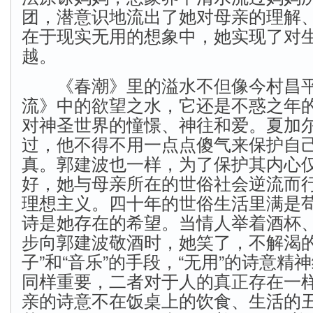
团，潜意识地流出了她对母亲的理解
在于现实无用的想象中，她实现了对
越。
《春潮》里的溢水不但像今村昌平
流》中的欲望之水，它还是不惑之年
对神圣世界的憧憬、神往和爱。夏加
过，他不得不用一点点傻气来保护自
真。郭建波也一样，为了保护其内心
好，她与母亲所在的世俗社会逆流而
理想主义。四十年的世俗生活里满是
诗是她存在的希望。当情人举着酒杯
步向郭建波敬酒时，她笑了，不解渴的“
子”和“音乐”的手段，“无用”的诗意精
同样重要，二者对于人的真正存在一
亲的诗意不在饭桌上的饮食、生活的