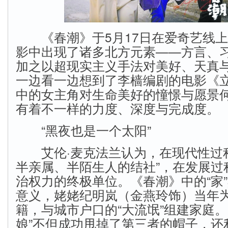
《春潮》于5月17日在爱奇艺线上
影中出现了诸多北方元素——方言、
加之以超现实主义手法对美好、天真
一边看一边想到了李樯编剧的电影《
中的女主角对生命美好的憧憬与愿景
有着不一样的力度、深度与完成度。
“黑夜也是一个太阳”
艾伦·麦克法兰认为，在现代性过程
半亲属、半陌生人的结社”，在发展过
治权力的终极单位。《春潮》中的“家
意义，姥姥纪明岚（金燕玲饰）当年
籍，与城市户口的“大流氓”组建家庭。
娘”不但成功甩掉了第三者的帽子，还