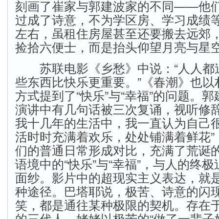
刻画了崔家与郭建波家的不同——他
过成了诗意，不为学区房、学习成绩
左右，虽租住房屋甚至还要搬去远郊
捡拾六便士，而是抬头仰望月亮与星
苏联电影《乡愁》中说：“人人都
些东西比快乐更重要。”《春潮》也以
方式提到了“快乐”与“幸福”的问题。
演讲中有几句话被三次复诵，视听修辞
我十几年的生活中，我一直认为自己
活时时充满着欢乐，处处铺满着鲜花”
们的普通日常形成对比，充满了荒诞
语境中的“快乐”与“幸福”，与人的终
面纱。影片中的超现实主义表达，就
种途径。巴塔耶说，极苦、诗意的闪
笑，都是通往某种极限的契机。存在于
的三代人，姥姥以极苦的“做了一辈子