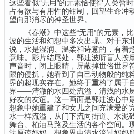
这些看似“无用”的元素恰使得人类暂
占有欲与有用性的钳制，回望生命冲
望向那消尽的神圣世界。
《春潮》中这些“无用”的元素，比
波的生活和幻想中多次出现。对于东
说，水是湿润、温柔和诗意的，有着
意味。影片结尾处，郭建波听盲人按
声音时，闭上眼睛，屏蔽掉世俗世界
限的侵扰，她看到了自己动物般的纯
界的超现实存在。她终于重构了属于
界——清澈的水四处流溢，清浅的水
好友的友谊。这一画面是郭建波心中
想象中她重建了和女儿之间充满爱的
水一样流溢，从门下流向街道、水泥
舞台、柏油马路及生活的各个空间。
法原谅妈妈，想象界中清水流过妈妈