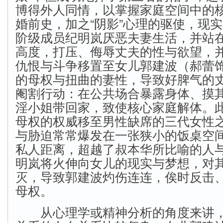
博得外人同情，以掌握家庭空间中的
婚前史，加之“阴影”心理的驱使，现
阶级成员纪明岚厌恶夫妻生活，并站
高度，打压、侮辱丈夫的性与欲望，
仇恨与斗争移置至女儿郭建波（郝蕾
的母权与扭曲的妻性，导致好脾气的
阉割行动：在公共场合暴露身体、摸
淫小姐带回家，致使核心家庭解体。
母权的权威移至男性缺席的三代女性
与胁迫常常爆发在一张狭小的饭桌空
私人距离，超越了叔本华所比喻的人
明岚将火伸向女儿的现实与梦想，对
灭，导致郭建波灼伤连连，俟时反击
母权。
从心理学或精神分析的角度来讲，