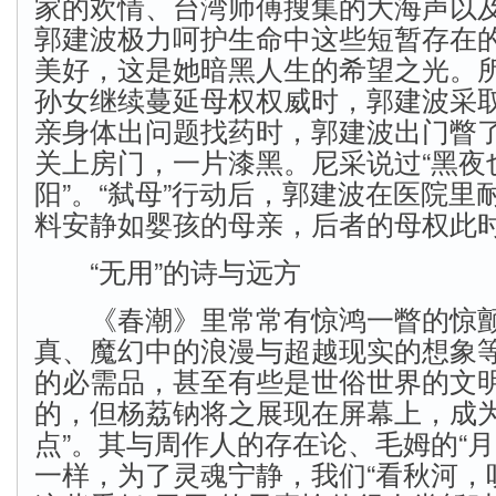
家的欢情、台湾师傅搜集的大海声以
郭建波极力呵护生命中这些短暂存在
美好，这是她暗黑人生的希望之光。
孙女继续蔓延母权权威时，郭建波采
亲身体出问题找药时，郭建波出门瞥
关上房门，一片漆黑。尼采说过“黑夜
阳”。“弑母”行动后，郭建波在医院里
料安静如婴孩的母亲，后者的母权此
“无用”的诗与远方
《春潮》里常常有惊鸿一瞥的惊颤
真、魔幻中的浪漫与超越现实的想象
的必需品，甚至有些是世俗世界的文
的，但杨荔钠将之展现在屏幕上，成为“
点”。其与周作人的存在论、毛姆的“月
一样，为了灵魂宁静，我们“看秋河，