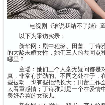
电视剧《谁说我结不了婚》
以下为采访实录：
新华网：剧中程璐、田蕾、丁诗雅
的大龄未婚女性，她们三人的共同点
哪里？
童瑶：她们三个人毫无疑问都是对
真，非常有拼劲的。不同之处在于，
些被动，也有些拒绝长大；田蕾工作
太看重感情；丁诗雅则是一个在爱情
美好希冀的女孩儿。