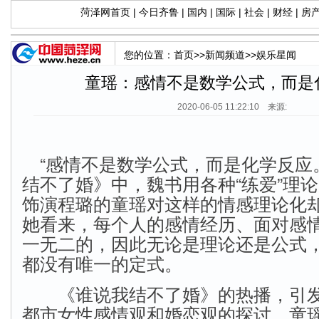
菏泽网首页
|
今日齐鲁
|
国内
|
国际
|
社会
|
财经
|
房
您的位置：
首页
>>
新闻频道
>>
娱乐星闻
童瑶：感情不是数学公式，而是
2020-06-05 11:22:10 来源:
“感情不是数学公式，而是化学反应
结不了婚》中，魏书用各种“练爱”理
饰演程璐的童瑶对这样的情感理论化
她看来，每个人的感情经历、面对感
一无二的，因此无论是理论还是公式
都没有唯一的定式。
《谁说我结不了婚》的热播，引发
都市女性感情观和婚恋观的探讨。童