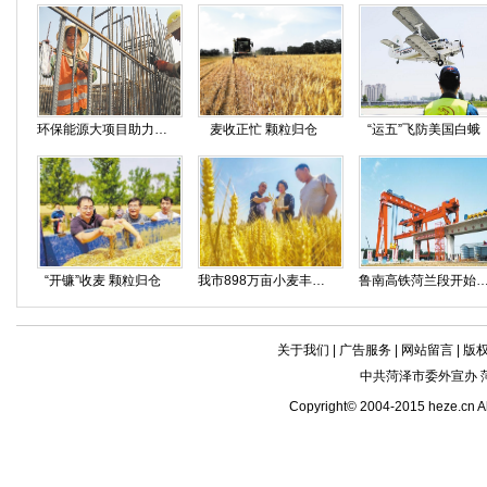
环保能源大项目助力新旧动能转换
麦收正忙 颗粒归仓
“运五”飞防美国白蛾
“开镰”收麦 颗粒归仓
我市898万亩小麦丰收在即
鲁南高铁菏兰段开始架
关于我们
|
广告服务
|
网站留言
|
版
中共菏泽市委外宣办 
Copyright© 2004-2015 heze.c