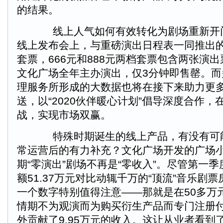
的结果。
线上人气如何有效转化为剧场重新开
线上发布会上，与重磅演出日程表一同推出的
套票，666元和888元两档套票包含两张演
文化广场全年主办演出，仅3分钟即售罄。而
理服务所形成的大数据也将在接下来助力更
送，以“2020伙伴暖心计划”倡导深度合作
战，实现市场双赢。
特殊时期诞生的线上产品，有没有可
常运营后的有力补充？文化广场开发的广场
期“零演出”剧场不再是“零收入”。尽管第一
额51.37万元对比动辄千万的“顶流”音乐剧
一个数字特别值得注意——那就是在50多万
情期不为观演而为购买衍生产品而专门注册
外贡献了9.95万元的收入。这让从业者看到