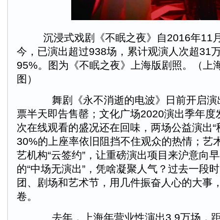
沉浸式戏剧《不眠之夜》自2016年11
今，已演出超过938场，累计观演人次超31
95%。图为《不眠之夜》上海版剧照。（上
图）
舞剧《永不消逝的电波》日前开启演
票半天即告售罄；文化广场2020演出季年度
次在线观看的盛况还在回味，两场公益演出“
30%的上座率依旧阻挡不住观众的热情；艺
艺机构“云签约”，让重磅演出项目来沪意向
的“中场无演出”，凭啥凝聚人气？过去一段
团、剧场和艺术节，用几件振奋人心的大事
卷。
去年，上海年营业性演出3.9万场，距