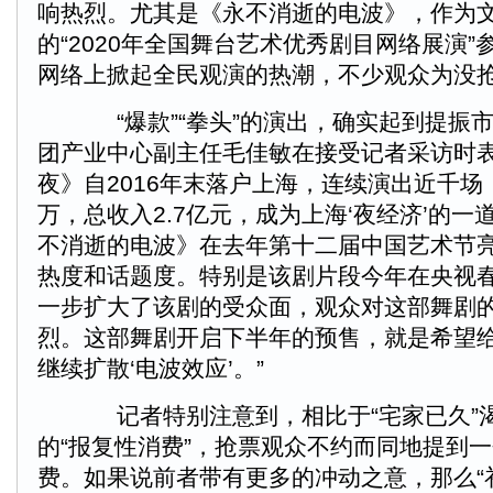
响热烈。尤其是《永不消逝的电波》，作为
的“2020年全国舞台艺术优秀剧目网络展演
网络上掀起全民观演的热潮，不少观众为没
“爆款”“拳头”的演出，确实起到提振
团产业中心副主任毛佳敏在接受记者采访时表
夜》自2016年末落户上海，连续演出近千场
万，总收入2.7亿元，成为上海‘夜经济’的
不消逝的电波》在去年第十二届中国艺术节
热度和话题度。特别是该剧片段今年在央视
一步扩大了该剧的受众面，观众对这部舞剧
烈。这部舞剧开启下半年的预售，就是希望
继续扩散‘电波效应’。”
记者特别注意到，相比于“宅家已久”
的“报复性消费”，抢票观众不约而同地提到
费。如果说前者带有更多的冲动之意，那么“