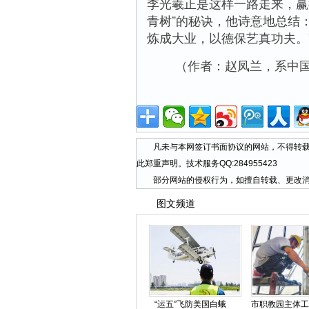
李光羲正是这样一路走来，赢
青树”的秘诀，他诗意地总结
炼成大业，以德保艺真功夫。
（作者：赵凤兰，系中国
凡未与本网签订书面协议的网站，不得转载本
此郑重声明。技术服务QQ:284955423
部分网站的侵权行为，如擅自转载、更改消
图文频道
“运五”飞防美国白蛾