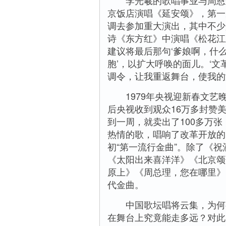
李光羲的歌唱事业与周恩来
京饭店演唱《延安颂》，第一
调去参加重大演出，其中不少是
诗《东方红》中演唱《松花江
建议将最后那句‘爹娘啊，什么
胞’，以扩大呼唤的面儿。‘
调令，让我重返舞台，使我的
1979年央视迎新春文艺晚
后央视收到观众16万多封赞美
到一周，就卖出了100多万张
热情的歌，唱响了改革开放的时
初“第一流行金曲”。除了《
《太阳出来喜洋洋》《北京颂
原上》《周总理，您在哪里》
代金曲。
中国歌坛唱将云集，为何有
在舞台上究竟能走多远？对此