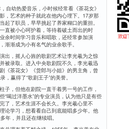
津，自幼热爱音乐，小时候经常看《茶花女》
影，艺术的种子就此在他内心埋下。17岁那
当起了职员，早早挑起了养家糊口的重担。
一直被小心呵护着，等待着破土而出的时
业余时间学习音乐和唱歌，还经常参加演
，渐渐成为小有名气的业余歌手。
出，摇人心旌的歌剧艺术让李光羲为之惊
并被录取。进入中央歌剧院不久，李光羲迅
剧《茶花女》《货郎与小姐》的男主角，曾
录，赢得了“歌剧王子”的美誉。
子，但他在剧院一直干着男一号的工作，
些“喝过洋墨水”的专业演员，认为他只是有些
完了，艺术生涯不会长久。李光羲心里不
理论学习，想看看自己到底能唱多少年。他
0多年，并且还在继续唱。