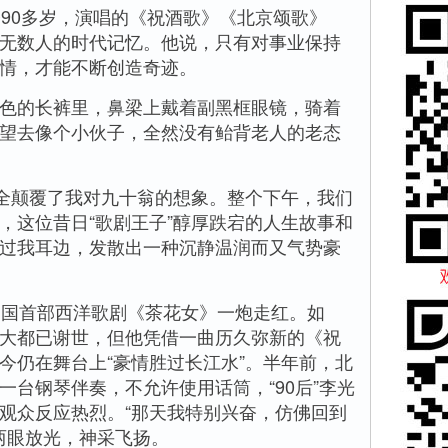
今90多岁，演唱的《祝酒歌》《北京颂歌》
无数人的时代记忆。他说，只有对事业保持
情，才能不断创造奇迹。
的长裤里，鼻梁上戴着副黑框眼镜，骑着
望去像个小伙子，全然没有鲐背老人的老态
全颠覆了我对九十翁的想象。整个下午，我们
，这位昔日“歌剧王子”醇厚跌宕的人生故事和
过我耳边，发散出一种沉静温润而又气势豪
国首部西洋歌剧《茶花女》一炮走红。如
大都已谢世，但他凭借一曲历久弥新的《祝
今仍在舞台上“豪情胜过长江水”。半年前，北
一台钢琴伴奏，不允许使用话筒，“90后”李光
观众反应热烈。“那天我特别兴奋，仿佛回到
羲两眼放光，神采飞扬。