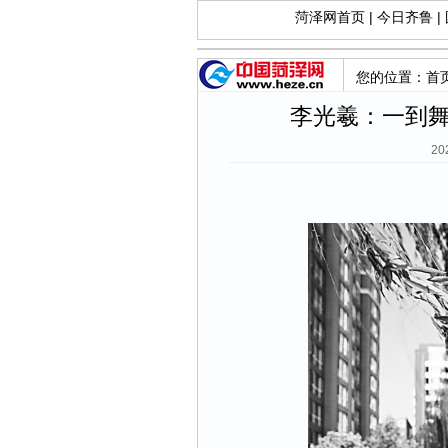
菏泽网首页
|
今日齐鲁
|
您的位置：
首
李光羲：一到
20