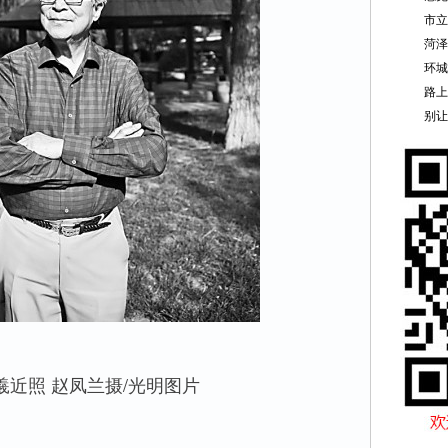
市立
菏泽
环城
路上
别让
照 赵凤兰摄/光明图片