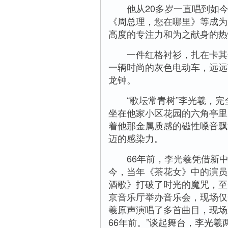
他从20多岁一直唱到如
《周总理，您在哪里》等成为
高度的专注力和为之献身的热
一件红格衬衫，扎在卡其色
一辆时尚的灰色电动车，远远
龙钟。
“歌坛常青树”李光羲，完
坐在他家小区花园的六角亭里
着他那金属质感的磁性嗓音飘
迈的感染力。
66年前，李光羲凭借新中
今，当年《茶花女》中的演员
酒歌》打破了时光的魔咒，至
京音乐厅举办音乐会，现场仅
羲原声演唱了多首曲目，现场
66年前。”谈起舞台，李光