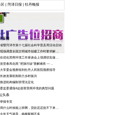
县区
|
菏泽日报
|
牡丹晚报
泽新闻
省暨菏泽市第十七届社会科学普及周活动启动
现场调度全国文明城市创建工作时要求解 ...
在优化营商环境工作座谈会上强调切实做 ...
攻坚春风化雨 “把脉问诊”善解难疾 — ...
大常委会视察组到牡丹人民医院视察指导
长效发展机制助力乡村振兴
推进机构编制管理法定化
委监委通报4起损害营商环境的典型问题
坛头条
举报专页
局什么时候能上班啊，贷款迟迟批不下来 ...
今年天气诡异，杨柳絮都不多