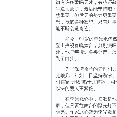
边有许多歌唱天才，有些还获
半途而废了，最后能坚持唱下
然重要，但后天的努力更重要
想，抵御各种欲望。只有对事
能不断创造奇迹。
如今，91岁的李光羲依然在舞
登上央视春晚舞台，分别演唱
外，他每年接到各类评选、演
到了白头。
为了保持嗓子的弹性和力度
光羲几十年如一日坚持游泳、
时在家“开嗓”唱十几首歌，
以沫的爱人王紫薇。
在李光羲心中，唱歌是他的
家，但只要往舞台的聚光灯下
明亮。作家冰心曾为李光羲题