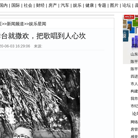
国内
|
国际
|
社会
|
财经
|
房产
|
汽车
|
娱乐
|
健康
|
专题
|
图片
|
论坛
|
页
>>
新闻频道
>>
娱乐星闻
舞台就撒欢，把歌唱到人心坎
菏
20-06-03 16:29:06 来源:
山东
陈平
陈平
四进
市人
构建
我市
市纪
论
网络
房管
感觉