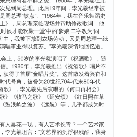
总理有着不解之缘。1955年，李光羲在北
次见到周总理。此后19年间，李光羲经常被
周总理“钦点”。“1964年，我在音乐舞蹈史
上》，周总理亲临现场并帮助修改歌词，他
时候才能欢聚一堂’中的‘爹娘’二字改为‘同
文革’中，我被下放到农场劳动，又是周总理一纸
演唱事业得以复苏。”李光羲深情地回忆道。
会上，50岁的李光羲演唱了《祝酒歌》，随
信。1980年，李光羲推出《祝酒歌》唱片不
，获得了首届“金唱片奖”。这首散发着兴奋和
代号角，被誉为20世纪70年代末80年代
祝酒歌》，李光羲先后演唱的《何日再相会》
歌》《牧马之歌》《延安颂》《红日照在草
《鼓浪屿之波》《远航》等，几乎都成为时
人昙花一现，有人艺术长青？一个艺术家
，李光羲坦言：“文艺界的沉浮很残酷，我身