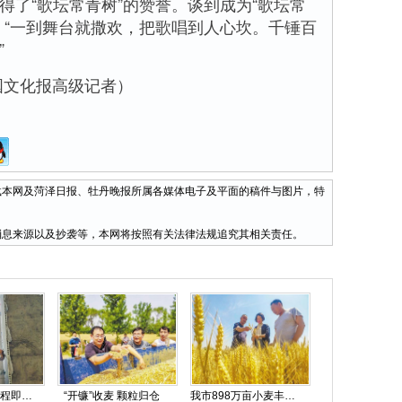
得了“歌坛常青树”的赞誉。谈到成为“歌坛常
：“一到舞台就撒欢，把歌唱到人心坎。千锤百
”
文化报高级记者）
网及菏泽日报、牡丹晚报所属各媒体电子及平面的稿件与图片，特
息来源以及抄袭等，本网将按照有关法律法规追究其相关责任。
市职教园主体工程即将竣工
“开镰”收麦 颗粒归仓
我市898万亩小麦丰收在即