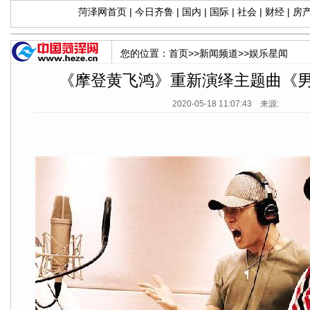
菏泽网首页
|
今日齐鲁
|
国内
|
国际
|
社会
|
财经
|
房
您的位置：
首页
>>
新闻频道
>>
娱乐星闻
《摩登黄飞鸿》重新演绎主题曲《
2020-05-18 11:07:43 来源: