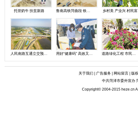
托管奶牛 扶贫新路
鲁南高铁菏曲段 铁路桥涵施工完毕
乡村美 产业兴 村民富
人民南路互通立交预计六月底双向通车
用好“健康码” 高效又便捷
道路绿化工程 市民徜徉“花海”
关于我们
|
广告服务
|
网站留言
|
版
中共菏泽市委外宣办 
Copyright© 2004-2015 heze.c