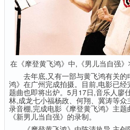
在《摩登黄飞鸿》中,《男儿当自强》
去年底,又有一部与黄飞鸿有关的
鸿》在广州完成拍摄。目前,电影已经
题曲也即将出炉。5月17日,音乐人廖
林,成龙七小福杨政、何翔、冀涛等众
录音棚,完成电影《摩登黄飞鸿》主题
《新男儿当自强》的录制。
《摩登黄飞鸿》由陈清执导,主创阵