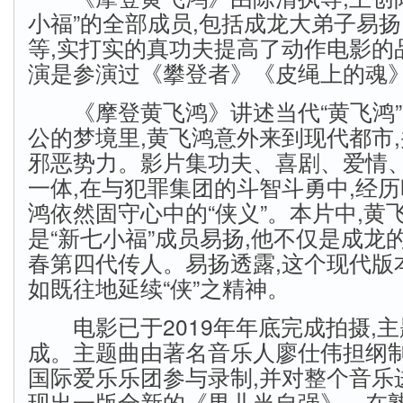
小福”的全部成员,包括成龙大弟子易
等,实打实的真功夫提高了动作电影的品
演是参演过《攀登者》《皮绳上的魂
《摩登黄飞鸿》讲述当代“黄飞鸿”
公的梦境里,黄飞鸿意外来到现代都市
邪恶势力。影片集功夫、喜剧、爱情
一体,在与犯罪集团的斗智斗勇中,经
鸿依然固守心中的“侠义”。本片中,黄
是“新七小福”成员易扬,他不仅是成龙
春第四代传人。易扬透露,这个现代版
如既往地延续“侠”之精神。
电影已于2019年年底完成拍摄,主
成。主题曲由著名音乐人廖仕伟担纲制
国际爱乐乐团参与录制,并对整个音乐
现出一版全新的《男儿当自强》。在熟