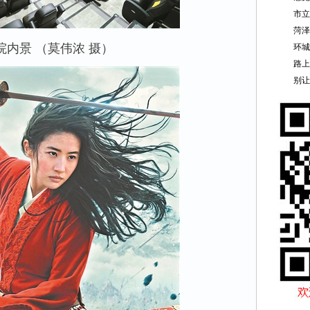
市立
菏泽
院内景 （莫伟浓 摄）
环城
路上
别让