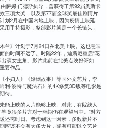
》由萨姆·门德斯执导，曾获得了第92届奥斯卡
效三项大奖，以及第77届金球奖最佳剧情片
计划2月在中国内地上映，因为疫情上映延
采用手持摄影，整部影片就是一个长镜头，
兰》计划于7月24日在北美上映。这也意味
面的时间不远了。时隔22年，迪斯尼重启“花
菲出演女主角。影片此前在北美点映好评如
重要作品。
小妇人》《婚姻故事》等国外文艺片，李
哈利·波特与魔法石》的4K修复3D版等电影是
期待。
能上映的大片能够上映。对此，有院线人
“毕竟很多片方对于档期仍在观望当中。”对方
暖还需时日。考虑到这一因素，多数新片不
期应该不会有太多大片，或有可能以文艺片