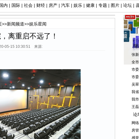
国内
|
国际
|
社会
|
财经
|
房产
|
汽车
|
娱乐
|
健康
|
专题
|
图片
|
论坛
|
页
>>
新闻频道
>>
娱乐星闻
院，离重启不远了！
菏
20-05-15 10:30:51 来源:
张新
全市
市委
市委
吴翠
我省
我市
王磊
论
网络
房管
感觉