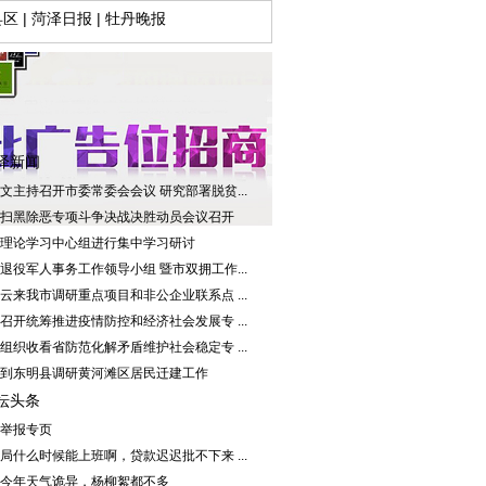
县区
|
菏泽日报
|
牡丹晚报
泽新闻
文主持召开市委常委会会议 研究部署脱贫...
扫黑除恶专项斗争决战决胜动员会议召开
理论学习中心组进行集中学习研讨
退役军人事务工作领导小组 暨市双拥工作...
云来我市调研重点项目和非公企业联系点 ...
召开统筹推进疫情防控和经济社会发展专 ...
组织收看省防范化解矛盾维护社会稳定专 ...
到东明县调研黄河滩区居民迁建工作
坛头条
举报专页
局什么时候能上班啊，贷款迟迟批不下来 ...
今年天气诡异，杨柳絮都不多