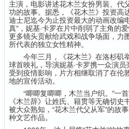
主演，电影讲述花木兰女扮男装、代
功的故事。据悉，《花木兰》投资高
迪士尼迄今为止投资最大的动画改编电
真”，妮基·卡罗在片中削弱了主角的
更多镜头贡献给武戏和战争场面，力
所代表的独立女性精神。
今年三月，《花木兰》在洛杉矶举
球首映礼，导演妮基·卡罗携一众演员
受到疫情影响，片方相继取消了在伦
地的宣传活动。
“唧唧复唧唧，木兰当户织。”一首
《木兰辞》让姓氏、籍贯等无确切史
被大众熟知，“花木兰代父从军”的故
种文艺作品。