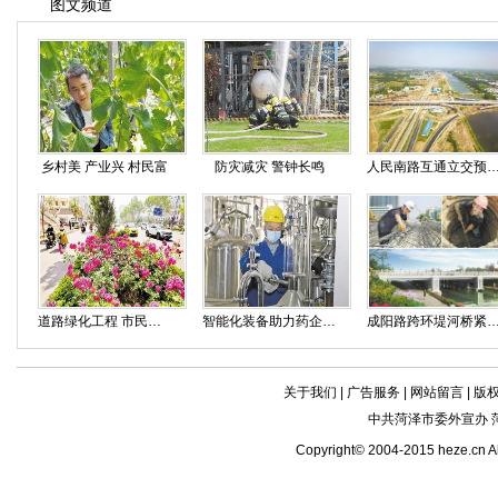
图文频道
乡村美 产业兴 村民富
防灾减灾 警钟长鸣
人民南路互通立交预计六月底双
道路绿化工程 市民徜徉“花海”
智能化装备助力药企升级
成阳路跨环堤河桥紧张
关于我们
|
广告服务
|
网站留言
|
版
中共菏泽市委外宣办 
Copyright© 2004-2015 heze.c