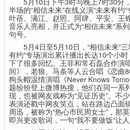
5月10日下午3时与晚上7时30分
半场的“相信未来”在线义演“未来有约
叶蓓、满江、赵照、阿肆、平安、王
音乐人亮相，并正式为“相信未来”系
句号。
5月4日至5月10日，“相信未来”三
有约”专场演出累计播出长达10个小
下了很多回忆。王菲和常石磊合作演
间》，老狼、马条等人云合唱《恋曲8
狗头帽温情演唱《Never Knows Tom
题纷纷登上微博热搜，他们在同一系
现，也被网友戏称为“见证历史”。不
表演还戳中网友笑点，站在路边凸面
周迅，被称为“热心市民周女士”，那
即兴更改歌词，一句“我不要做饭”让