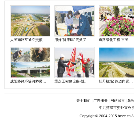
人民南路互通立交预计六月底双向通车
用好“健康码” 高效又便捷
道路绿化工程 市民徜徉“花海”
成阳路跨环堤河桥紧张施工中
重点工程建设疾 创先争优过“五一”
牡丹机场: 跑道向远方 孕育新希望
关于我们
|
广告服务
|
网站留言
|
版
中共菏泽市委外宣办 
Copyright© 2004-2015 heze.c