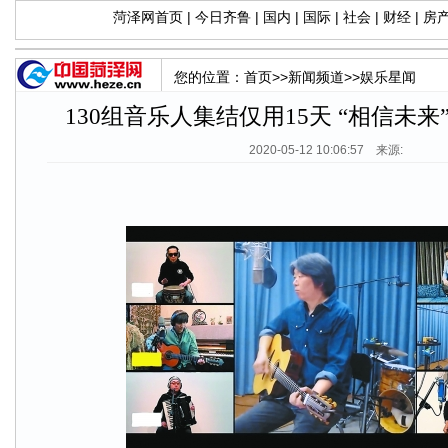
菏泽网首页
|
今日齐鲁
|
国内
|
国际
|
社会
|
财经
|
房
您的位置：
首页
>>
新闻频道
>>
娱乐星闻
130组音乐人集结仅用15天 “相信未
2020-05-12 10:06:57 来源: