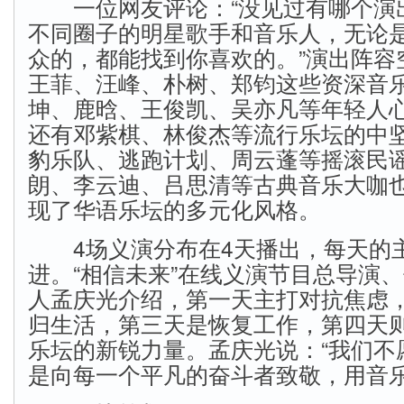
一位网友评论：“没见过有哪个演
不同圈子的明星歌手和音乐人，无论
众的，都能找到你喜欢的。”演出阵容
王菲、汪峰、朴树、郑钧这些资深音
坤、鹿晗、王俊凯、吴亦凡等年轻人
还有邓紫棋、林俊杰等流行乐坛的中
豹乐队、逃跑计划、周云蓬等摇滚民
朗、李云迪、吕思清等古典音乐大咖
现了华语乐坛的多元化风格。
4场义演分布在4天播出，每天的
进。“相信未来”在线义演节目总导演
人孟庆光介绍，第一天主打对抗焦虑
归生活，第三天是恢复工作，第四天
乐坛的新锐力量。孟庆光说：“我们不
是向每一个平凡的奋斗者致敬，用音乐