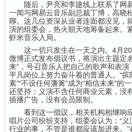
随后，尹亮和李捷线上联系了网易
一闻与网易云音乐副总裁丁博，高晓
聊。这几位资深从业者连面都没见，
演的组委会，热火朝天地筹备起来。
虾米音乐入局。
这一切只发生在一天之内。4月20
微博正式发布倡议书，将演出主题定名
来”，号召音乐人把自己的歌声和表演
平凡岗位上努力奋斗着的普通人。“摈
素”“不设任何藩篱”成为“相信未来”的
还坚持：义演不含任何商业元素，没
插播广告，没有会员限制。
看到这一倡议，相关机构相继响应
唱片公司纷纷支持，组委会认为：“义
行业的事，不管是谁都应该加进来。”