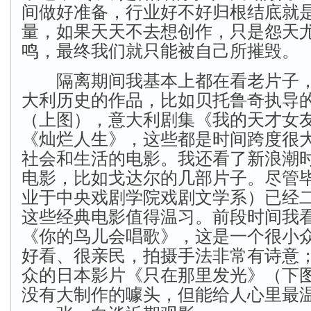
间做好准备，行业好不好归根结底就
量，如果天天不去想创作，只是怨天
鸣，最终我们就只能被自己所摧毁。
隔离期间我基本上都在看老片子，
大利历史的作品，比如贝托鲁奇执导的
（上图），意大利剧集《我的天才女
《灿烂人生》，这些都是时间跨度很
社会和生活的电影。我还看了新浪潮
电影，比如戈达尔的几部片子。尽管毕
业于中央戏剧学院戏剧文学系）已经
这些经典电影值得温习。前段时间我
《你的鸟儿会唱歌》，这是一个很小
好看、很亲民，拍摄手法非常有诗意
众的日本影片《只在那里发光》（下
没有大制作的噱头，但能给人心里最