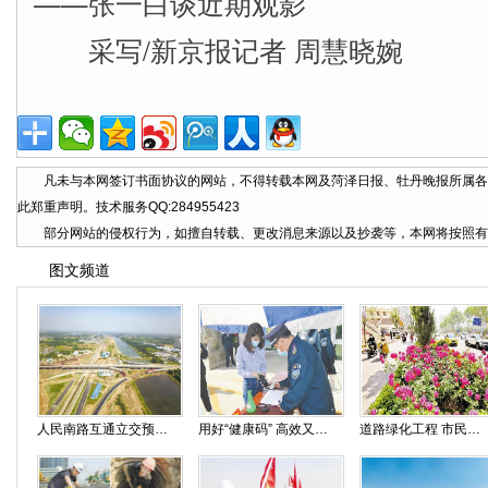
——张一白谈近期观影
采写/新京报记者 周慧晓婉
凡未与本网签订书面协议的网站，不得转载本网及菏泽日报、牡丹晚报所属各
此郑重声明。技术服务QQ:284955423
部分网站的侵权行为，如擅自转载、更改消息来源以及抄袭等，本网将按照有
图文频道
人民南路互通立交预计六月底双向通车
用好“健康码” 高效又便捷
道路绿化工程 市民徜徉“花海”