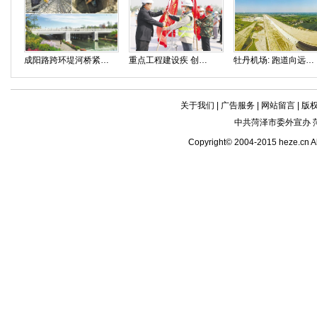
成阳路跨环堤河桥紧张施工中
重点工程建设疾 创先争优过“五一”
牡丹机场: 跑道向远方 孕育新希望
关于我们
|
广告服务
|
网站留言
|
版
中共菏泽市委外宣办 
Copyright© 2004-2015 heze.c