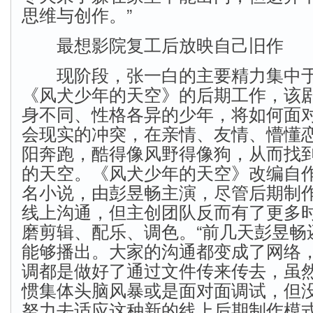
思维与创作。”
最想影院复工后放映自己旧作
现阶段，张一白的主要精力集中于
《风犬少年的天空》的后期工作，该
身不同、性格各异的少年，将如何面
会现实的冲突，在亲情、友情、懵懂
阳奔跑，酷得像风野得像狗，从而找
的天空。《风犬少年的天空》改编自
名小说，由彭昱畅主演，尽管后期制
线上沟通，但主创团队反而有了更多
磨剪辑、配乐、调色。“前几天彭昱畅
能够播出。大家的沟通都变成了网络
调都是做好了通过文件传来传去，虽
惯集体头脑风暴或是面对面调试，但
努力去适应这种新的线上后期制作模式