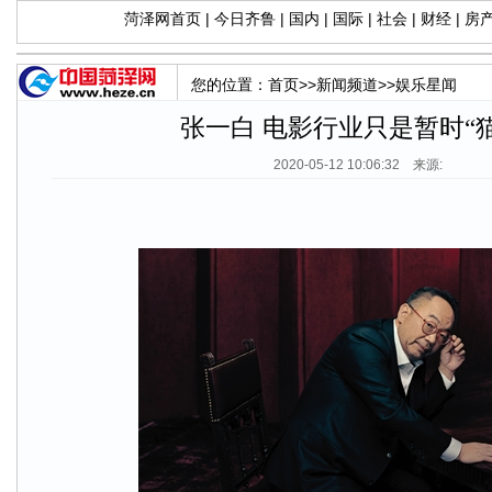
菏泽网首页
|
今日齐鲁
|
国内
|
国际
|
社会
|
财经
|
房
您的位置：
首页
>>
新闻频道
>>
娱乐星闻
张一白 电影行业只是暂时“猫
2020-05-12 10:06:32 来源: