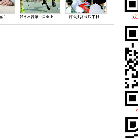
侯学文：编鸟笼的“网红”老艺人
我市举行第一届企业和乡镇专职消防队比武竞赛
精准扶贫 送医下村