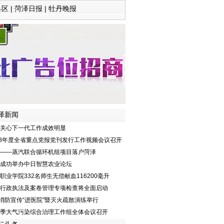
县区
|
菏泽日报
|
牡丹晚报
泽新闻
关心下一代工作成效明显
18年度全省重点党报党刊发行工作视频会议召开
——蒸汽联合循环机组项目落户菏泽
成功举办中日智慧农业论坛
职业学院332名师生无偿献血116200毫升
行政执法及案卷管理专项检查将全面启动
9消防宣传“进医院”暨灭火疏散演练举行
季大气污染综合治理工作组全体会议召开