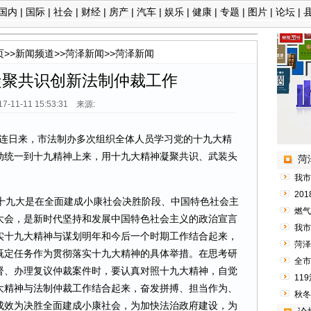
国内
|
国际
|
社会
|
财经
|
房产
|
汽车
|
娱乐
|
健康
|
专题
|
图片
|
论坛
|
页
>>
新闻频道
>>
菏泽新闻
>>
菏泽新闻
凝聚共识创新法制仲裁工作
17-11-11 15:53:31 来源:
）连日来，市法制办多次组织全体人员学习党的十九大精
动统一到十九精神上来，用十九大精神凝聚共识、武装头
菏
我市
20
十九大是在全面建成小康社会决胜阶段、中国特色社会主
燃气
大会，是新时代坚持和发展中国特色社会主义的政治宣言
我市
实十九大精神与谋划明年和今后一个时期工作结合起来，
菏泽
既定任务作为贯彻落实十九大精神的具体举措。在思考研
全市
督、办理复议仲裁案件时，要认真对照十九大精神，自觉
11
大精神与法制仲裁工作结合起来，奋发拼搏、担当作为、
秋冬
成效为决胜全面建成小康社会，为加快法治政府建设，为