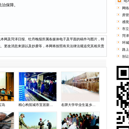
论
法治保障。
网络
房管
感觉
市立
菏泽
网及菏泽日报、牡丹晚报所属各媒体电子及平面的稿件与图片，特
环城
载、更改消息来源以及抄袭等，本网将按照有关法律法规追究其相关责
路上
别让
宝岛
精心构筑城市宜居新家园 ——菏泽中心采风记
名牌大学毕业生返乡创业卖粉条