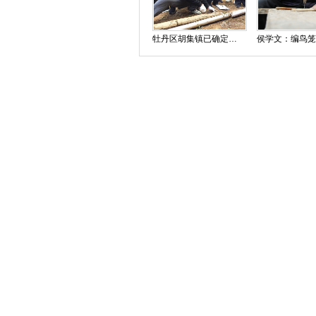
牡丹区胡集镇已确定为先秦成阳故城与帝尧陵遗址