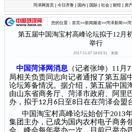
菏泽网首页
|
今日齐鲁
|
国内
|
国际
|
社会
|
财经
|
房
您的位置：
首页
>>
新闻频道
>>
菏泽新闻
>>
菏
第五届中国淘宝村高峰论坛拟于12月
举行
2017-11-07 18:03:31 来源:
中国菏泽网消息
（记者张坤）
11
月
7
局相关负责同志向记者通报了第五届
论坛筹备情况。据介绍，第五届中国
由山东省商务厅、菏泽市政府、阿里
办，拟于
月
日至
日在在菏泽会
12
6
8
中国淘宝村高峰论坛始创于
2013
集团主办，已成为国内农村电子商务
会。峰会每年举办一次，
目前
已举办