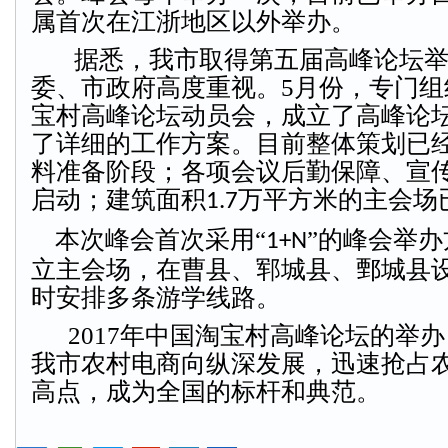
属首次在江浙地区以外举办。
据悉，我市取得第五届高峰论坛举
委、市政府高度重视。
5
月份，专门组
宝村高峰论坛动员会，成立了高峰论
了详细的工作方案。目前整体策划已
料准备阶段；各项会议后勤保障、宣
启动；建筑面积
万平方米的主会场
1.7
本次峰会首次采用
“
”的峰会举
1+N
立主会场，在曹县、郓城县、鄄城县
时安排多条游学线路。
2017
年中国淘宝村高峰论坛的举办
我市农村电商向纵深发展，迅速抢占
高点，成为全国的标杆和典范。