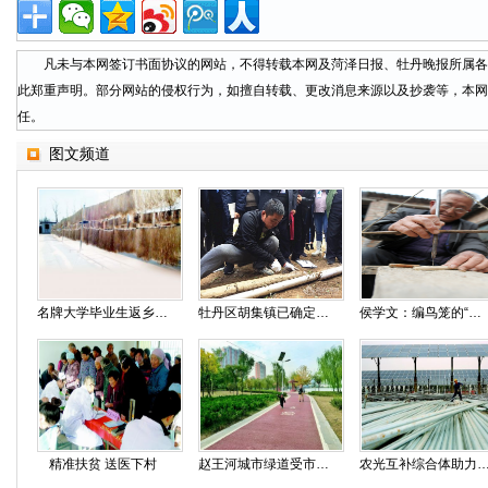
凡未与本网签订书面协议的网站，不得转载本网及菏泽日报、牡丹晚报所属各
此郑重声明。部分网站的侵权行为，如擅自转载、更改消息来源以及抄袭等，本网
任。
图文频道
名牌大学毕业生返乡创业卖粉条
牡丹区胡集镇已确定为先秦成阳故城与帝尧陵遗址
侯学文：编鸟笼的“网红”老艺人
精准扶贫 送医下村
赵王河城市绿道受市民称赞
农光互补综合体助力