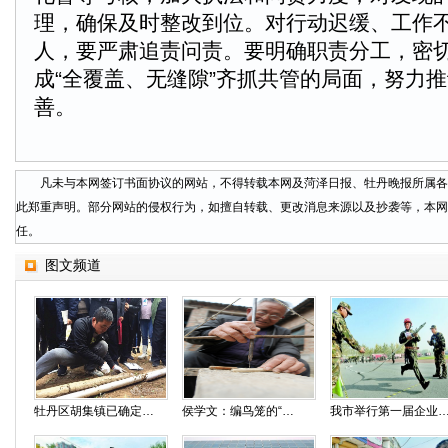
理，确保及时整改到位。对行动迟缓、工作
人，要严肃追责问责。要明确职责分工，密
成“全覆盖、无缝隙”齐抓共管的局面，努力
善。
凡未与本网签订书面协议的网站，不得转载本网及菏泽日报、牡丹晚报所属各
此郑重声明。部分网站的侵权行为，如擅自转载、更改消息来源以及抄袭等，本网
任。
图文频道
牡丹区胡集镇已确定为先秦成阳故城与帝尧陵遗址
侯学文：编鸟笼的“网红”老艺人
我市举行第一届企业和乡镇专职消防队