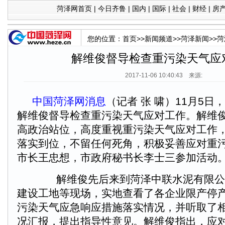
菏泽网首页
|
今日齐鲁
|
国内
|
国际
|
社会
|
财经
|
房
您的位置：
首页
>>
新闻频道
>>
菏泽新闻
>>
菏
解维俊督导检查重污染天气应
2017-11-06 10:40:43 来源:
中国菏泽网消息
（记者 张 啸）11月5
解维俊督导检查重污染天气应对工作。解维
高政治站位，高度重视重污染天气应对工作
落实到位，不留任何死角，积极妥善应对重
市长王忠想，市政府秘书长李士三参加活动
解维俊先后来到菏泽中联水泥有限公
建设工地等现场，实地查看了各企业限产停
污染天气应急响应措施落实情况，并听取了
况汇报，提出指导性意见。解维俊指出，应