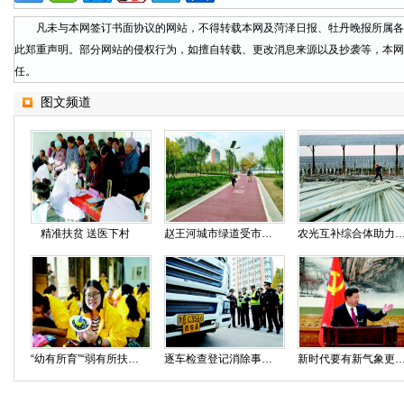
凡未与本网签订书面协议的网站，不得转载本网及菏泽日报、牡丹晚报所属各
此郑重声明。部分网站的侵权行为，如擅自转载、更改消息来源以及抄袭等，本网
任。
图文频道
精准扶贫 送医下村
赵王河城市绿道受市民称赞
农光互补综合体助力
“幼有所育”“弱有所扶”是篇民生大文章
逐车检查登记消除事故隐患
新时代要有新气象更要有新作为中国人民生活一定会一年