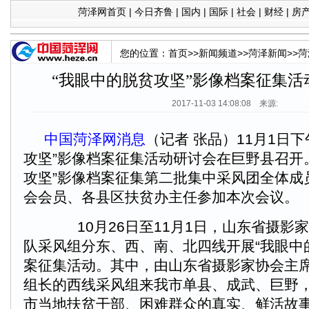
菏泽网首页
|
今日齐鲁
|
国内
|
国际
|
社会
|
财经
|
房
您的位置：
首页
>>
新闻频道
>>
菏泽新闻
>>
菏
“我眼中的脱贫攻坚”影像档案征集活
2017-11-03 14:08:08 来源:
中国菏泽网消息
（记者 张品）11月1日
攻坚”影像档案征集活动研讨会在巨野县召开
攻坚”影像档案征集第二批集中采风团全体成
会会员、各县区扶贫办主任参加本次会议。
10月26日至11月1日，山东省摄影
队采风组分东、西、南、北四线开展“我眼中
案征集活动。其中，由山东省摄影家协会主
组长的西线采风组来我市单县、成武、巨野
市当地扶贫干部、困难群众的真实、鲜活故