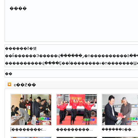
����
������δ�뱾
��
ͼ��Ƶ��
ĵ��������ϵͳ����70���о���
���������»���
���ܹ���ο������ְ��