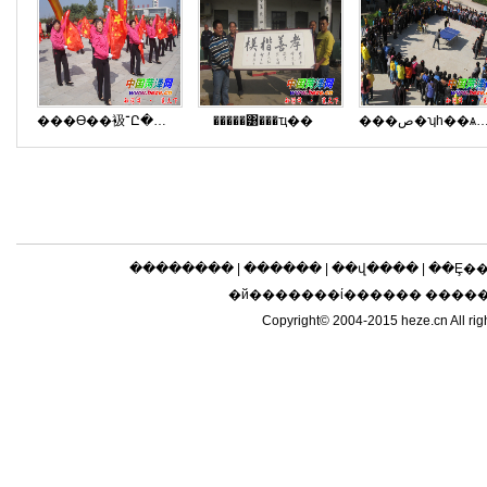
���ϴ��衱־Ը����ӻ�Ծ����
�����͸���ҵ��
���ص�ʮһ��ѧ�ٰ�ѧ��ƹ���
��������
|
������
|
��վ����
|
��Ȩ�
�й�������ί������ ����
Copyright© 2004-2015 heze.cn 