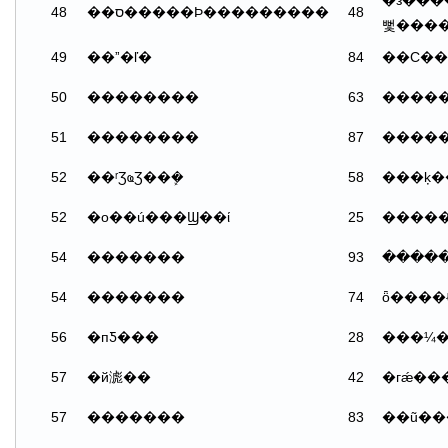
�з������մ
48
��ס�����Ϸ���������
48
뻧����
49
��ˮ�ľ�
84
��С��
50
��������
63
�����
51
��������
87
����
52
��ʳƷҩƷ��ܾ�
58
52
�о��ú���Ϣ��ί
25
�����
54
�������
93
54
�������
74
56
�пƼ���
28
57
�й滮��
42
57
�������
83
��ũ��