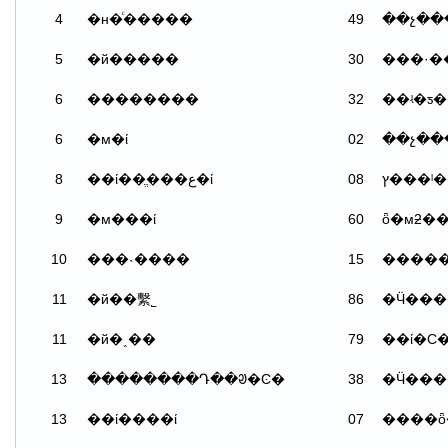
4
�н�ͨ�����
49
��չ��
5
�й�����
30
6
��������
32
��ʵ�ƽ
6
�м�ί
02
8
��ί��ֱ���ع�ί
08
9
�м���ί
60
ȫ�мƻ�
10
���˴����
15
�����
11
�й��繫˾
86
11
�й�˰��
79
13
��������Դ��ᱣ�Ͼ�
38
�Ӵ���
13
��ί����ί
07