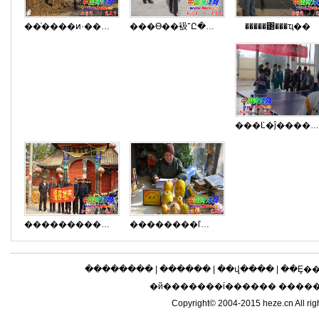
��ͨ����ͷ·�� ��ͨ������
���ϴ��衱־Ը����ӻ�Ծ����
�����͸���ҵ��
���Ľ�ĵ������Сѧ��ƹ�������
������������������ɽ����
��������ľ����
��������
|
������
|
��վ����
|
��Ȩ�
�й�������ί������ ����
Copyright© 2004-2015 heze.cn 