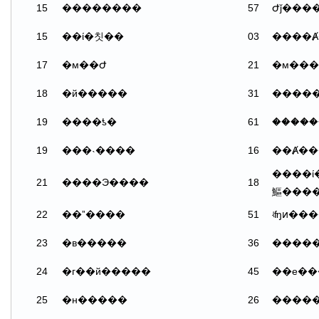
15
��������
57
Ժǰ���
15
��ί�칫��
03
17
�м��Ժ
21
18
�й�����
31
�����
19
����ƾ�
61
�����
19
���˴����
16
��Ⱥ��
����ί
21
����Э����
18
鰸����
22
��ˮ����
51
ʵʩͷ��
23
�в�����
36
24
�г��й�����
45
��е�
25
�н�����
26