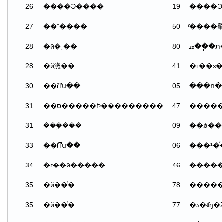
26
����Э����
19
����Э
27
��ˮ����
50
28
�й�˰��
80
28
�й滮��
41
30
��ίͳս��
05
31
��ס�����Ϸ���������
47
�����
31
���ܹ���
09
33
��ίͳս��
06
34
�г��й�����
46
�����
35
�й��̾�
78
�����
35
�й��̾�
77
�ƽ�ʵʩ