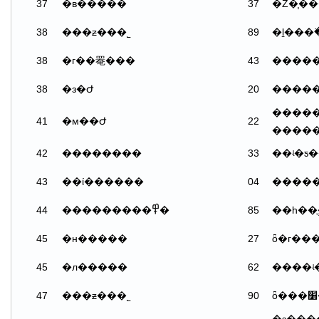
37
�в�����
37
�Ż�֧�
38
���ƶ���˾
89
38
�г��罨���
43
�����
38
�з�Ժ
20
�����
�����
41
�м��Ժ
22
42
��������
33
43
��ί������
04
����
44
���������߾�
85
��һ��
45
�н�����
27
ȫ�г��
45
�л�����
62
����ʵ
47
���ƶ���˾
90