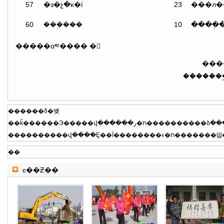
57
�з�չ�ĸ�ί
23
���л�
60
���ܹ���
10
����ְ
�����α༭���� �
���
�������
������δ�뱾
��
ͼ��Ƶ��