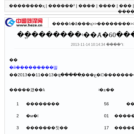
��������ҳ
|
������³
|
����
|
����
|
���
���
����λ�ã�
��ҳ
>>
��������
>
2013-11-14 10:14:34 ����Դ:
��
�й���������Ϣ
����
�걨��λ
ʵ�±��
1
��������
56
��ũ�
2
�м�ί
01
�����
3
�������칫��
17
����