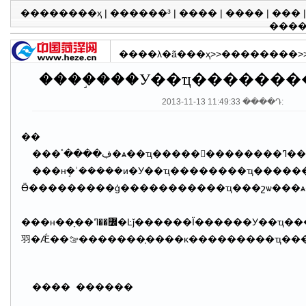
��������ҳ
|
������³
|
����
|
����
|
���
���
����λ�ã�
��ҳ
>>
��������
>
����֣���У��ҵ������
2013-11-13 11:49:33 ����Դ:
��
���нܱ�ʾ�����и�У��ҵ��������ҵ�����������Ż����ߣ�һ��С����������Ϣ֧�֡���ѧ����ҵ�Գ��ʽ����,���ڴ�ҵ�ذ��涨����С������������������ҵ����������ҵ������ҵ�����ҵ��ɣ�á���Ħ�����ɡ����ɵȣ��������ó�����������ӹ�������ֳ�ȸ��ྭӪ��Ŀ����ΪС�������΢����Ŀ�����������Ϣ��Χ���Ը����·��ŵ�С���������߲����
Ӫ���������ģ�����������ҵ���շѡ���ѧ
���н��ָ��߼��ߣ�Ŀǰ������Ϊ������У��ҵ���������ҵ��ר�������˻����ҵ��Ŀ����Ŀ����������֧һ������֧�̡�֧ũ��֧ҽ�ͷ�ƶ������һ��һ����ѧ�����̡������������񡱡��ӽ�����,��ѧ���ڻ�����������󣬲μӹ���Ա����ҵ��λ��Ƹ���ԣ�ȫ��ʵ�ж�����Ƹ����ÿ���ó���¼�ƻ���һ������ר�����ڶ�����¼���������ҿ��˺ϸ�ķ��������Ŀ��Ա�����������������ڱ���ʡ��ԺУ�о����ģ��ڳ����ܷ�������10�֣�ͬ������������¼ȡ�������������˺ϸ�ġ�������������ҵ�Ĵ�ѧ�����Թ��������������ŵǼ�ע��֮�����������
���� ������