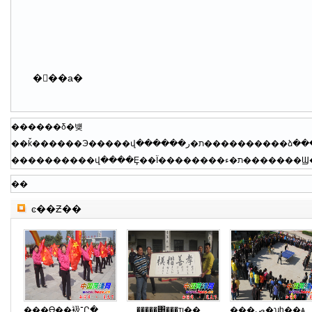
��ࣺ�а�
������δ�뱾
��
ͼ��Ƶ��
���ϴ��衱־Ը����ӻ�Ծ����
�����͸���ҵ��
���ص�ʮһ��ѧ�ٰ�ѧ��ƹ���