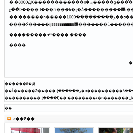
�ʽ�8000Ԫ������������ݷ�װ�����ģ���֯����չ�������ֻ���ḻ�˴���ľ����Ļ����Э��ĵ������ƽ�����ŵ��ﺣ�忪
չ��Ϸ�������߿���ת�ĳ�ǻ���������޵ı��ݣ���Ⱥ�ڹ�����Ϸ񫡣���գ�����ϲ�ֶ෽�����ʽ�6��Ԫ����塰
��ί������һ�����ﻮ���������1000��ƽ���׵��ﺣ���Ļ��㳡������ʩ�������������²������й㳡
���������α༭���� ����
����
�
������δ�뱾
��
ͼ��Ƶ��