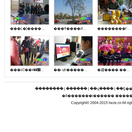
���Ľ�ĵ������Сѧ��ƹ�������
���Ұ����ժ���̻������˲���
��������ľ����
���оٰ��׽��۷��Ļ���
��˫ʮһ�������п���ռ���ӭ�߷�
�趯���� ��������
��������
|
������
|
��վ����
|
��Ȩ�
�й�������ί������ ����
Copyright© 2004-2015 heze.cn 