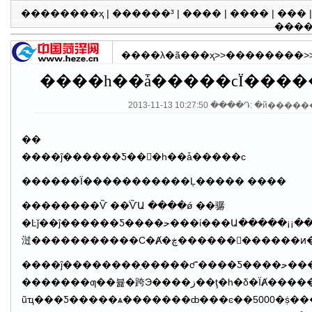
��������ҳ
|
������³
|
����
|
����
|
���
���
����λ�ã�
��ҳ
>>
��������
>
����һ��ǡ�����ϲΪ���
2013-11-13 10:27:50 ����Դ: �й����
��
����ĵ������Ƽ��򡰵�һ��ǡ�����ϲ
������Ϊ�����������Ļ����� ����
��������Ѷ ��ͨѶԱ ����ǿ ��骣
�Ŀǰ��ĵ������Ƽ����ﺣ���ί���Ա�����¡¡�����������������󣬽�����Ա����ʩ�����߱�׼��ơ����1000��ƽ���׵��ﺣ���Ļ��
����ĵ��������ֵ�����ϲͬ־����Ƽ����ﺣ����ְ����һ��ǡ�������������עȺ���Ļ����ֻ����ַ����Լ��������幤
�������ƣ��뷽�跨Э����ز��ţ�һ�δ�ΪȺ�������ḻ�ľ����Ļ�ʳ�����������������ﺣ�塰ũ�����ݡ����䱸
ũҵ���Ƽ�����ѧ�������ȸ���ͼ��5000�ṩ�����Ķ������