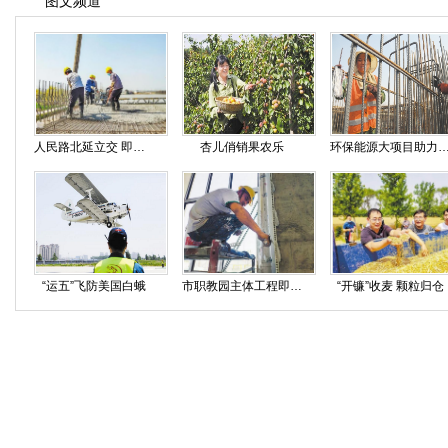
图文频道
人民路北延立交 即将半幅合龙
杏儿俏销果农乐
环保能源大项目助力新旧动
“运五”飞防美国白蛾
市职教园主体工程即将竣工
“开镰”收麦 颗粒归仓